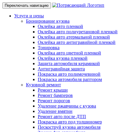
Переключать навигацию
Услуги и цены
Бронирование кузова
Оклейка авто пленкой
Оклейка авто полиуретановой пленкой
Оклейка авто атермальной пленкой
Оклейка авто антигравийной пленкой
Тонировка
Оклейка авто цветной пленкой
Оклейка кузова пленкой
Защита автомобиля керамикой
Антигравийная защита
Покраска авто полимочевиной
Покраска автомобиля раптором
Кузовной ремонт
Ремонт крыши
Ремонт бамперов
Ремонт порогов
Удаление ржавчины с кузова
Удаление вмятин
Ремонт авто после ДТП
Покраска авто под толщиномер
Пескоструй кузова автомобиля