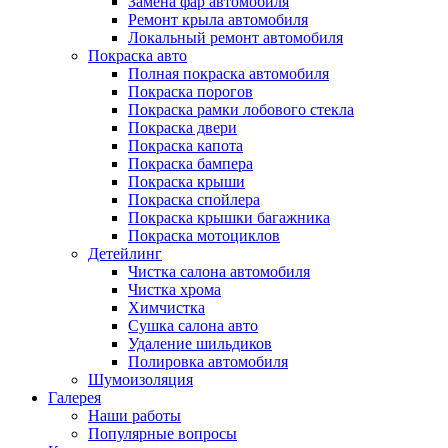
Замена фар автомобиля
Ремонт крыла автомобиля
Локальный ремонт автомобиля
Покраска авто
Полная покраска автомобиля
Покраска порогов
Покраска рамки лобового стекла
Покраска двери
Покраска капота
Покраска бампера
Покраска крыши
Покраска спойлера
Покраска крышки багажника
Покраска мотоциклов
Детейлинг
Чистка салона автомобиля
Чистка хрома
Химчистка
Сушка салона авто
Удаление шильдиков
Полировка автомобиля
Шумоизоляция
Галерея
Наши работы
Популярные вопросы