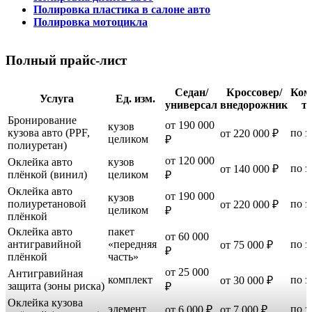
Полировка пластика в салоне авто
Полировка мотоцикла
Полный прайс-лист
Седан/
Кроссовер/
Ком
Услуга
Ед. изм.
универсал
внедорожник
т
Бронирование
от 190 000
кузов
кузова авто (PPF,
по з
от 220 000 ₽
целиком
₽
полиуретан)
от 120 000
Оклейка авто
кузов
по з
от 140 000 ₽
плёнкой (винил)
целиком
₽
Оклейка авто
от 190 000
кузов
полиуретановой
по з
от 220 000 ₽
целиком
₽
плёнкой
Оклейка авто
пакет
от 60 000
антигравийной
«передняя
по з
от 75 000 ₽
₽
плёнкой
часть»
от 25 000
Антигравийная
комплект
по з
от 30 000 ₽
защита (зоны риска)
₽
Оклейка кузова
элемент
по з
от 6 000 ₽
от 7 000 ₽