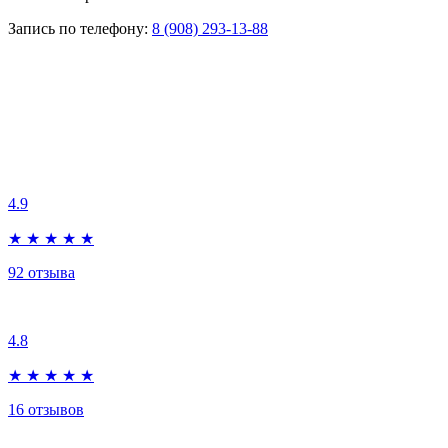
Запись по телефону:
8 (908) 293-13-88
Бесплатный осмотр без записи в будни:
с 10 до 12
4.9
★
★
★
★
★
92
отзыва
4.8
★
★
★
★
★
16
отзывов