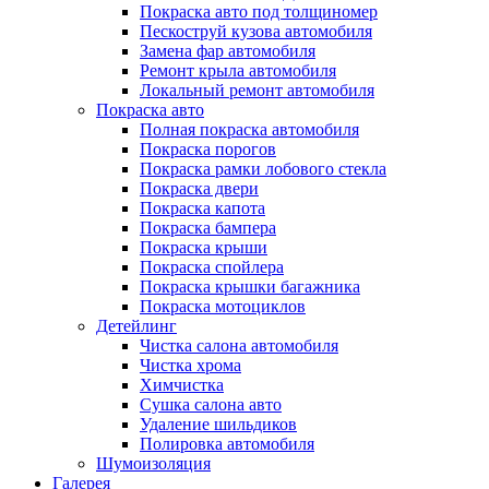
Покраска авто под толщиномер
Пескоструй кузова автомобиля
Замена фар автомобиля
Ремонт крыла автомобиля
Локальный ремонт автомобиля
Покраска авто
Полная покраска автомобиля
Покраска порогов
Покраска рамки лобового стекла
Покраска двери
Покраска капота
Покраска бампера
Покраска крыши
Покраска спойлера
Покраска крышки багажника
Покраска мотоциклов
Детейлинг
Чистка салона автомобиля
Чистка хрома
Химчистка
Сушка салона авто
Удаление шильдиков
Полировка автомобиля
Шумоизоляция
Галерея